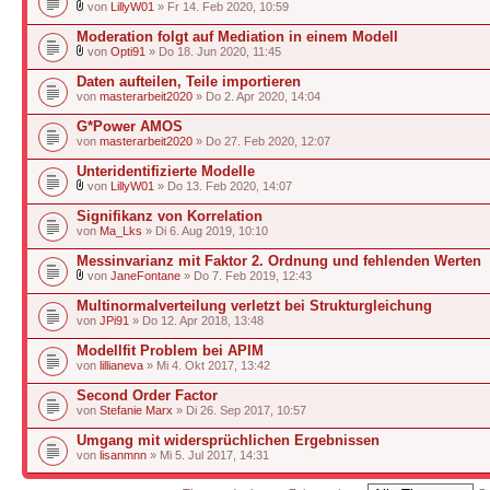
von
LillyW01
» Fr 14. Feb 2020, 10:59
Moderation folgt auf Mediation in einem Modell
von
Opti91
» Do 18. Jun 2020, 11:45
Daten aufteilen, Teile importieren
von
masterarbeit2020
» Do 2. Apr 2020, 14:04
G*Power AMOS
von
masterarbeit2020
» Do 27. Feb 2020, 12:07
Unteridentifizierte Modelle
von
LillyW01
» Do 13. Feb 2020, 14:07
Signifikanz von Korrelation
von
Ma_Lks
» Di 6. Aug 2019, 10:10
Messinvarianz mit Faktor 2. Ordnung und fehlenden Werten
von
JaneFontane
» Do 7. Feb 2019, 12:43
Multinormalverteilung verletzt bei Strukturgleichung
von
JPi91
» Do 12. Apr 2018, 13:48
Modellfit Problem bei APIM
von
lillianeva
» Mi 4. Okt 2017, 13:42
Second Order Factor
von
Stefanie Marx
» Di 26. Sep 2017, 10:57
Umgang mit widersprüchlichen Ergebnissen
von
lisanmnn
» Mi 5. Jul 2017, 14:31