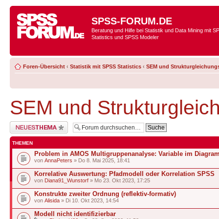
SPSS-FORUM.DE
Beratung und Hilfe bei Statistik und Data Mining mit 
Statistics und SPSS Modeler
Foren-Übersicht
‹
Statistik mit SPSS Statistics
‹
SEM und Strukturgleichung
SEM und Strukturglei
Neues Thema erstellen
THEMEN
Problem in AMOS Multigruppenanalyse: Variable im Diagra
von
AnnaPeters
» Do 8. Mai 2025, 18:41
Korrelative Auswertung: Pfadmodell oder Korrelation SPSS
von
Diana91_Wunstorf
» Mo 23. Okt 2023, 17:25
Konstrukte zweiter Ordnung (reflektiv-formativ)
von
Alisida
» Di 10. Okt 2023, 14:54
Modell nicht identifizierbar