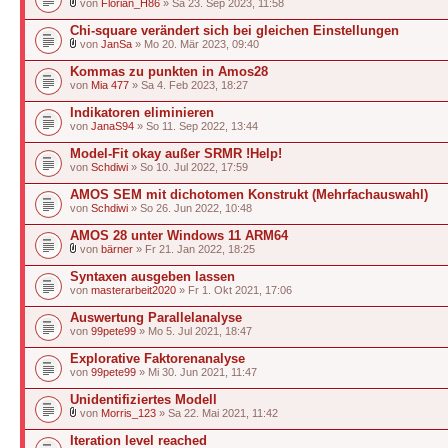
von
Florian_H86
» Sa 23. Sep 2023, 11:58
Chi-square verändert sich bei gleichen Einstellungen
von
JanSa
» Mo 20. Mär 2023, 09:40
Kommas zu punkten in Amos28
von
Mia 477
» Sa 4. Feb 2023, 18:27
Indikatoren eliminieren
von
JanaS94
» So 11. Sep 2022, 13:44
Model-Fit okay außer SRMR !Help!
von
Schdiwi
» So 10. Jul 2022, 17:59
AMOS SEM mit dichotomen Konstrukt (Mehrfachauswahl)
von
Schdiwi
» So 26. Jun 2022, 10:48
AMOS 28 unter Windows 11 ARM64
von
bärner
» Fr 21. Jan 2022, 18:25
Syntaxen ausgeben lassen
von
masterarbeit2020
» Fr 1. Okt 2021, 17:06
Auswertung Parallelanalyse
von
99pete99
» Mo 5. Jul 2021, 18:47
Explorative Faktorenanalyse
von
99pete99
» Mi 30. Jun 2021, 11:47
Unidentifiziertes Modell
von
Morris_123
» Sa 22. Mai 2021, 11:42
Iteration level reached