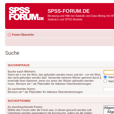
SPSS-FORUM.DE
Beratung und Hilfe bei Statistik und Data Mining mit 
Statistics und SPSS Modeler
Foren-Übersicht
Suche
SUCHANFRAGE
Suche nach Wörtern:
Setze ein
+
vor ein Wort, das gefunden werden muss und ein
-
vor ein Wort,
Nach
das nicht gefunden werden darf. Verwende mehrere Wörter getrennt durch
|
innerhalb einer Klammer, wenn nur eines der Wörter gefunden werden
Nach
muss. Benutze ein * als Platzhalter für teilweise Übereinstimmungen.
Zu suchender Autor:
Benutze ein * als Platzhalter für teilweise Übereinstimmungen.
SUCHOPTIONEN
Zu durchsuchende Foren:
Wähle das Forum oder die Foren aus, in denen gesucht werden soll.
Unterforen werden automatisch mit durchsucht, sofern du die Option