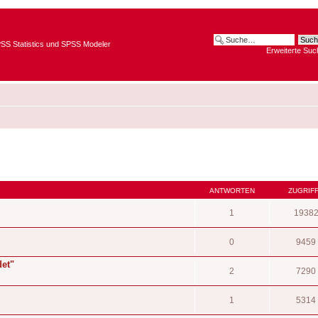
SPSS Statistics und SPSS Modeler
Erweiterte Suc
ANTWORTEN
ZUGRIF
1
1938
0
9459
et"
2
7290
1
5314