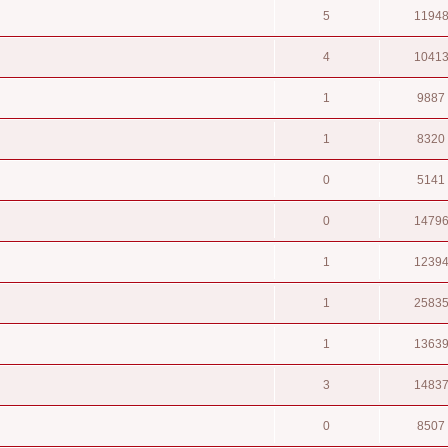
5
1194
4
1041
1
9887
1
8320
0
5141
0
1479
1
1239
1
2583
1
1363
3
1483
0
8507