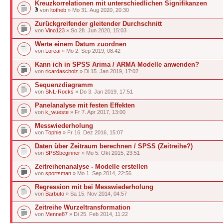
Kreuzkorrelationen mit unterschiedlichen Signifikanzen
von
ltotheb
» Mo 31. Aug 2020, 20:30
Zurückgreifender gleitender Durchschnitt
von
Vino123
» So 28. Jun 2020, 15:03
Werte einem Datum zuordnen
von
Loreai
» Mo 2. Sep 2019, 08:42
Kann ich in SPSS Arima / ARMA Modelle anwenden?
von
ricardascholz
» Di 15. Jan 2019, 17:02
Sequenzdiagramm
von
SNL-Rocks
» Do 3. Jan 2019, 17:51
Panelanalyse mit festen Effekten
von
k_wueste
» Fr 7. Apr 2017, 13:00
Messwiederholung
von
Tophie
» Fr 16. Dez 2016, 15:07
Daten über Zeitraum berechnen / SPSS (Zeitreihe?)
von
SPSSbeginner
» Mo 5. Okt 2015, 23:51
Zeitreihenanalyse - Modelle erstellen
von
sportsman
» Mo 1. Sep 2014, 22:56
Regression mit bei Messwiederholung
von
Barbuto
» Sa 15. Nov 2014, 04:57
Zeitreihe Wurzeltransformation
von
Menne87
» Di 25. Feb 2014, 11:22