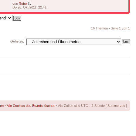
von
Robo
Do 20. Okt 2011, 22:41
16 Themen • Seite
1
von
1
Gehe zu:
am
•
Alle Cookies des Boards löschen
• Alle Zeiten sind UTC + 1 Stunde [ Sommerzeit ]