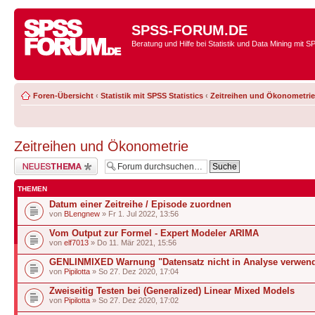
SPSS-FORUM.DE
Beratung und Hilfe bei Statistik und Data Mining mit 
Foren-Übersicht
‹
Statistik mit SPSS Statistics
‹
Zeitreihen und Ökonometrie
Zeitreihen und Ökonometrie
Neues Thema erstellen
THEMEN
Datum einer Zeitreihe / Episode zuordnen
von
BLengnew
» Fr 1. Jul 2022, 13:56
Vom Output zur Formel - Expert Modeler ARIMA
von
elf7013
» Do 11. Mär 2021, 15:56
GENLINMIXED Warnung "Datensatz nicht in Analyse verwend
von
Pipilotta
» So 27. Dez 2020, 17:04
Zweiseitig Testen bei (Generalized) Linear Mixed Models
von
Pipilotta
» So 27. Dez 2020, 17:02