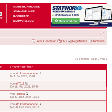
STATISTIK-FORUM.DE
STATA-FORUM.DE
R-FORUM.DE
he
STATWORX.COM
Latex Generator
FAQ
Registrieren
Anmelden
16 Themen • Seite
1
von
1
FE
LETZTER BEITRAG
von
strukturmarionette
2
Fr 1. Jul 2022, 15:01
von
elf7013
Do 11. Mär 2021, 15:56
von
Pipilotta
Do 31. Dez 2020, 17:31
von
strukturmarionette
Mo 28. Dez 2020, 00:14