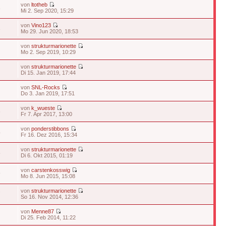
von
ltotheb
8
Mi 2. Sep 2020, 15:29
von
Vino123
3
Mo 29. Jun 2020, 18:53
von
strukturmarionette
Mo 2. Sep 2019, 10:29
von
strukturmarionette
Di 15. Jan 2019, 17:44
von
SNL-Rocks
Do 3. Jan 2019, 17:51
von
k_wueste
6
Fr 7. Apr 2017, 13:00
von
ponderstibbons
4
Fr 16. Dez 2016, 15:34
von
strukturmarionette
5
Di 6. Okt 2015, 01:19
von
carstenkosswig
9
Mo 8. Jun 2015, 15:08
von
strukturmarionette
7
So 16. Nov 2014, 12:36
von
Menne87
Di 25. Feb 2014, 11:22