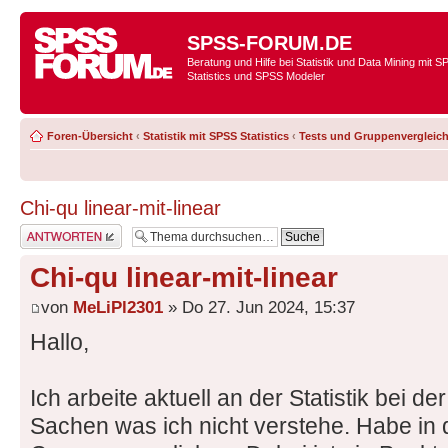
SPSS-FORUM.DE
Beratung und Hilfe bei Statistik und Data Mining mit 
Statistics und SPSS Modeler
Foren-Übersicht
‹
Statistik mit SPSS Statistics
‹
Tests und Gruppenvergleic
Chi-qu linear-mit-linear
Antwort erstellen
Chi-qu linear-mit-linear
von
MeLiPl2301
» Do 27. Jun 2024, 15:37
Hallo,
Ich arbeite aktuell an der Statistik bei de
Sachen was ich nicht verstehe. Habe in