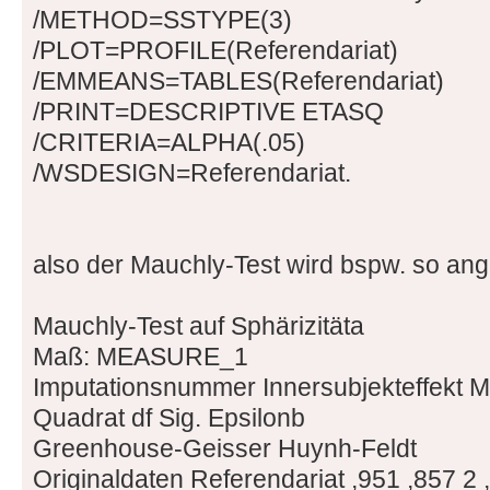
/METHOD=SSTYPE(3)
/PLOT=PROFILE(Referendariat)
/EMMEANS=TABLES(Referendariat)
/PRINT=DESCRIPTIVE ETASQ
/CRITERIA=ALPHA(.05)
/WSDESIGN=Referendariat.
also der Mauchly-Test wird bspw. so an
Mauchly-Test auf Sphärizitäta
Maß: MEASURE_1
Imputationsnummer Innersubjekteffekt 
Quadrat df Sig. Epsilonb
Greenhouse-Geisser Huynh-Feldt
Originaldaten Referendariat ,951 ,857 2 