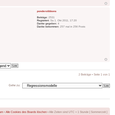
ponderstibbons
Beiträge:
2531
Registriert:
Sa 1. Okt 2011, 17:20
Danke gegeben:
4
Danke bekommen:
257 mal in 256 Posts
2 Beiträge • Seite
1
von
1
Gehe zu:
am
•
Alle Cookies des Boards löschen
• Alle Zeiten sind UTC + 1 Stunde [ Sommerzeit ]