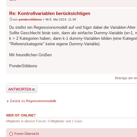
Re: Kontrollvariablen berücksichtigen
von
ponderstibbons
» Mi 8. Mai 2024, 11:36
Du stellst ein Regressionsmodell auf und fügst dabei die Variablen Alte
Sollte Geschlecht binär sein, dann als einfache Dummy-Variable (w=1, 
k > 2 Kategorien haben, dann k-1 dummy-Variablen bilden (eine Kategori
"Referenzkategorie" keine eigene Dummy-Variable).
Mit freundlichen Grüßen
PonderStibbons
Beiträge der le
Antwort erstellen
Zurück zu Regressionsmodelle
WER IST ONLINE?
Mitglieder in diesem Forum: 0 Mitglieder und 1 Gast
Foren-Übersicht