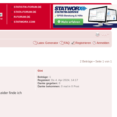
STATISTIK-FORUM.DE
STATA-FORUM.DE
R-FORUM.DE
he
STATWORX.COM
Latex Generator
FAQ
Registrieren
Anmelden
2 Beiträge • Seite
1
von
1
Gini
Beiträge:
1
Registriert:
Do 4. Apr 2024, 14:17
Danke gegeben:
0
Danke bekommen:
0 mal in 0 Post
eider finde ich