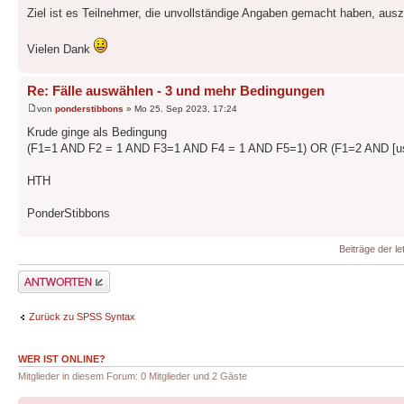
Ziel ist es Teilnehmer, die unvollständige Angaben gemacht haben, ausz
Vielen Dank
Re: Fälle auswählen - 3 und mehr Bedingungen
von
ponderstibbons
» Mo 25. Sep 2023, 17:24
Krude ginge als Bedingung
(F1=1 AND F2 = 1 AND F3=1 AND F4 = 1 AND F5=1) OR (F1=2 AND [us
HTH
PonderStibbons
Beiträge der le
Antwort erstellen
Zurück zu SPSS Syntax
WER IST ONLINE?
Mitglieder in diesem Forum: 0 Mitglieder und 2 Gäste