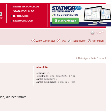
STATISTIK-FORUM.DE
STATA-FORUM.DE
R-FORUM.DE
he
STATWORX.COM
Latex Generator
FAQ
Registrieren
Anmelden
4 Beiträge • Seite
1
von
1
juliam094
Beiträge:
31
Registriert:
Fr 22. Sep 2023, 17:12
Danke gegeben:
0
Danke bekommen:
0 mal in 0 Post
den, die bestimmte