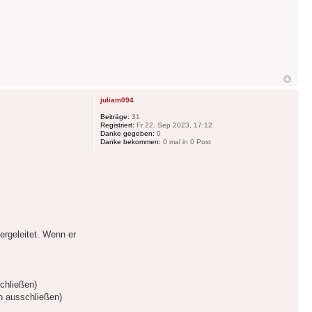
juliam094
Beiträge:
31
Registriert:
Fr 22. Sep 2023, 17:12
Danke gegeben:
0
Danke bekommen:
0 mal in 0 Post
ergeleitet. Wenn er
schließen)
en ausschließen)