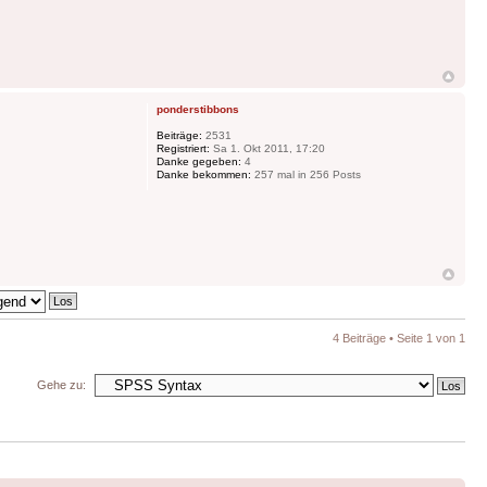
ponderstibbons
Beiträge:
2531
Registriert:
Sa 1. Okt 2011, 17:20
Danke gegeben:
4
Danke bekommen:
257 mal in 256 Posts
4 Beiträge • Seite
1
von
1
Gehe zu: