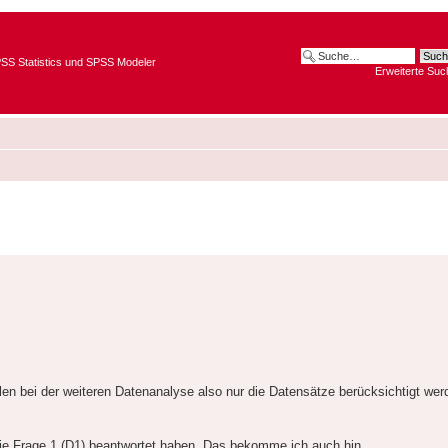
SPSS Statistics und SPSS Modeler
Erweiterte Suc
en bei der weiteren Datenanalyse also nur die Datensätze berücksichtigt wer
 die Frage 1 (D1) beantwortet haben. Das bekomme ich auch hin.