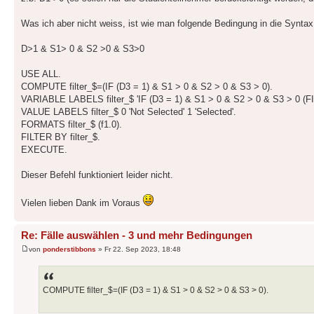
Was ich aber nicht weiss, ist wie man folgende Bedingung in die Syntax
D>1 & S1> 0 & S2 >0 & S3>0
USE ALL.
COMPUTE filter_$=(IF (D3 = 1) & S1 > 0 & S2 > 0 & S3 > 0).
VARIABLE LABELS filter_$ 'IF (D3 = 1) & S1 > 0 & S2 > 0 & S3 > 0 (FI
VALUE LABELS filter_$ 0 'Not Selected' 1 'Selected'.
FORMATS filter_$ (f1.0).
FILTER BY filter_$.
EXECUTE.
Dieser Befehl funktioniert leider nicht.
Vielen lieben Dank im Voraus
Re: Fälle auswählen - 3 und mehr Bedingungen
von
ponderstibbons
» Fr 22. Sep 2023, 18:48
COMPUTE filter_$=(IF (D3 = 1) & S1 > 0 & S2 > 0 & S3 > 0).