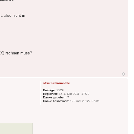
, also nicht in
p(X) rechnen muss?
strukturmarionette
Beiträge:
2529
Registriert:
Sa 1. Okt 2011, 17:20
Danke gegeben:
7
Danke bekommen:
122 mal in 122 Posts