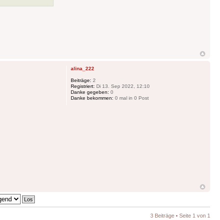
alina_222
Beiträge:
2
Registriert:
Di 13. Sep 2022, 12:10
Danke gegeben:
0
Danke bekommen:
0 mal in 0 Post
3 Beiträge • Seite
1
von
1