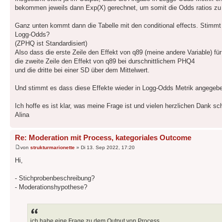
bekommen jeweils dann Exp(X) gerechnet, um somit die Odds ratios zu 
Ganz unten kommt dann die Tabelle mit den conditional effects. Stimmt e
Logg-Odds?
(ZPHQ ist Standardisiert)
Also dass die erste Zeile den Effekt von q89 (meine andere Variable) 
die zweite Zeile den Effekt von q89 bei durschnittlichem PHQ4
und die dritte bei einer SD über dem Mittelwert.
Und stimmt es dass diese Effekte wieder in Logg-Odds Metrik angegebe
Ich hoffe es ist klar, was meine Frage ist und vielen herzlichen Dank sch
Alina
Re: Moderation mit Process, kategoriales Outcome
von
strukturmarionette
» Di 13. Sep 2022, 17:20
Hi,
- Stichprobenbeschreibung?
- Moderationshypothese?
ich habe eine Frage zu dem Output von Process