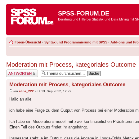
SPSS-FORUM.DE
Beratung und Hilfe bei Statistik und Data Mining mit 
Foren-Übersicht
‹
Syntax und Programmierung mit SPSS
‹
Add-ons und Pr
Moderation mit Process, kategoriales Outcome
Antwort erstellen
Moderation mit Process, kategoriales Outcome
von
alina_222
» Di 13. Sep 2022, 12:29
Hallo an alle,
ich habe eine Frage zu dem Output von Process bei einer Moderation mit
Ich habe ein Moderationsmodell mit zwei kontinuierlichen Prädiktoren 
Einen Teil des Outputs findet ihr angehängt.
Insgesamt steht ja im Output, dass die Angabe in Loggs-Odds Metrik erf