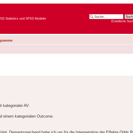
SPSS Statistics und SPSS Modeler
Erweiterte Suc
ogramme
 kategorialer AV.
und einem kategorialen Outcome.
olgt. Dementsprechend habe ich um für die Interpretation der Effekte Odds R