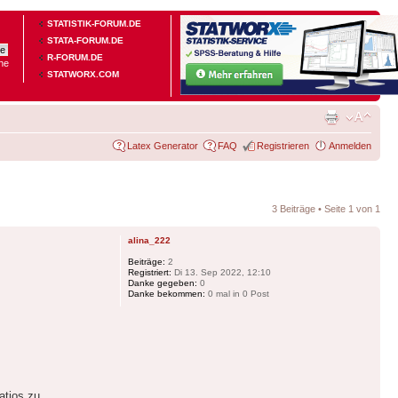
STATISTIK-FORUM.DE
STATA-FORUM.DE
R-FORUM.DE
he
STATWORX.COM
Latex Generator
FAQ
Registrieren
Anmelden
3 Beiträge • Seite
1
von
1
alina_222
Beiträge:
2
Registriert:
Di 13. Sep 2022, 12:10
Danke gegeben:
0
Danke bekommen:
0 mal in 0 Post
atios zu