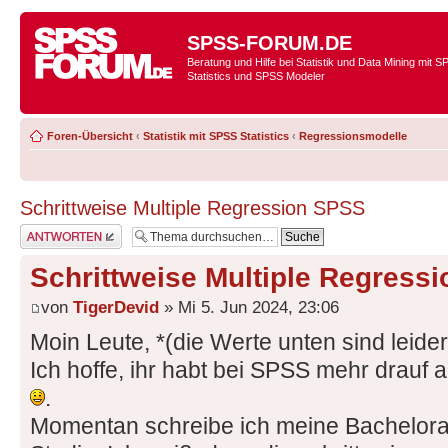
SPSS-FORUM.DE
Beratung und Hilfe bei Statistik und Data Mining mit 
Statistics und SPSS Modeler
Foren-Übersicht
‹
Statistik mit SPSS Statistics
‹
Regressionsmodelle
Schrittweise Multiple Regression SPSS
Antwort erstellen
Schrittweise Multiple Regress
von
TigerDevid
» Mi 5. Jun 2024, 23:06
Moin Leute, *(die Werte unten sind leider a
Ich hoffe, ihr habt bei SPSS mehr drauf a
.
Momentan schreibe ich meine Bachelora