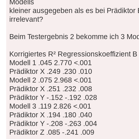
Modells
kleiner ausgegeben als es bei Prädiktor B
irrelevant?
Beim Testergebnis 2 bekomme ich 3 Mod
Korrigiertes R² Regressionskoeffizient B
Modell 1 .045 2.770 <.001
Prädiktor X .249 .230 .010
Modell 2 .075 2.968 <.001
Prädiktor X .251 .232 .008
Prädiktor Y -.152 -.192 .028
Modell 3 .119 2.826 <.001
Prädiktor X .194 .180 .040
Prädiktor Y -.208 -.263 .004
Prädiktor Z .085 -.241 .009