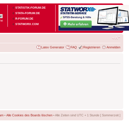
STATISTIK-FORUM.DE
STATA-FORUM.DE
R-FORUM.DE
he
STATWORX.COM
Latex Generator
FAQ
Registrieren
Anmelden
am
•
Alle Cookies des Boards löschen
• Alle Zeiten sind UTC + 1 Stunde [ Sommerzeit ]