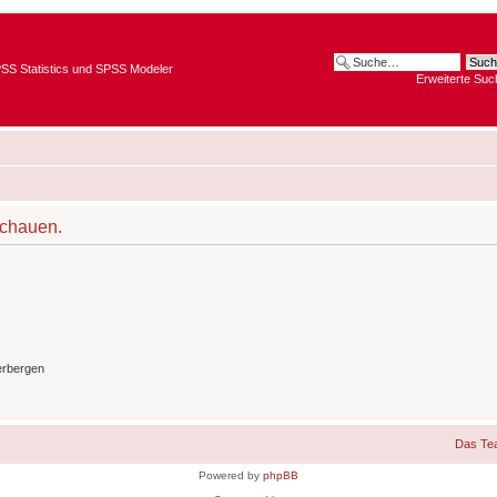
SPSS Statistics und SPSS Modeler
Erweiterte Suc
schauen.
erbergen
Das Te
Powered by
phpBB