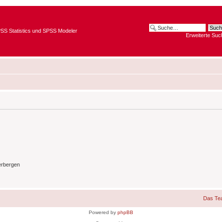
SPSS Statistics und SPSS Modeler
Erweiterte Suc
erbergen
Das Te
Powered by
phpBB