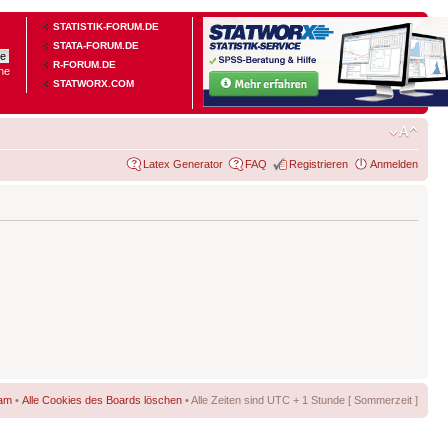
STATISTIK-FORUM.DE
STATA-FORUM.DE
R-FORUM.DE
he
STATWORX.COM
Latex Generator
FAQ
Registrieren
Anmelden
am
•
Alle Cookies des Boards löschen
• Alle Zeiten sind UTC + 1 Stunde [ Sommerzeit ]