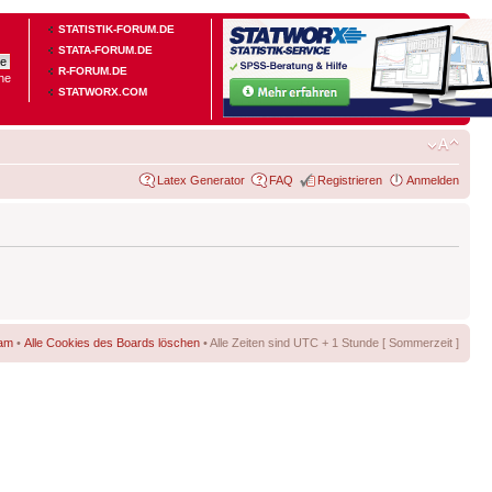
STATISTIK-FORUM.DE
STATA-FORUM.DE
R-FORUM.DE
he
STATWORX.COM
Latex Generator
FAQ
Registrieren
Anmelden
am
•
Alle Cookies des Boards löschen
• Alle Zeiten sind UTC + 1 Stunde [ Sommerzeit ]