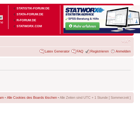
STATISTIK-FORUM.DE
STATA-FORUM.DE
R-FORUM.DE
he
STATWORX.COM
Latex Generator
FAQ
Registrieren
Anmelden
am
•
Alle Cookies des Boards löschen
• Alle Zeiten sind UTC + 1 Stunde [ Sommerzeit ]