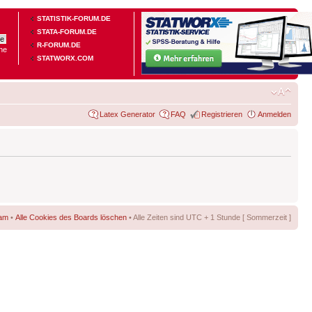
STATISTIK-FORUM.DE
STATA-FORUM.DE
R-FORUM.DE
he
STATWORX.COM
Latex Generator
FAQ
Registrieren
Anmelden
am
•
Alle Cookies des Boards löschen
• Alle Zeiten sind UTC + 1 Stunde [ Sommerzeit ]