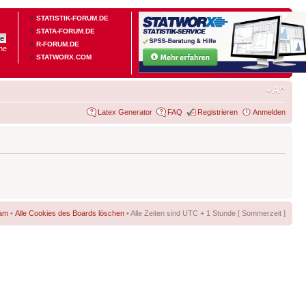
STATISTIK-FORUM.DE
STATA-FORUM.DE
R-FORUM.DE
he
STATWORX.COM
Latex Generator
FAQ
Registrieren
Anmelden
am
•
Alle Cookies des Boards löschen
• Alle Zeiten sind UTC + 1 Stunde [ Sommerzeit ]