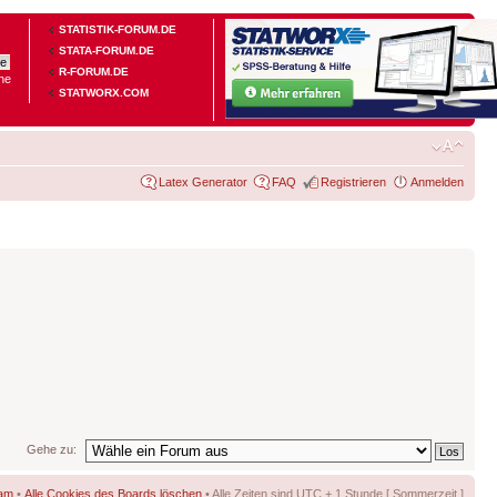
STATISTIK-FORUM.DE
STATA-FORUM.DE
R-FORUM.DE
he
STATWORX.COM
Latex Generator
FAQ
Registrieren
Anmelden
Gehe zu:
am
•
Alle Cookies des Boards löschen
• Alle Zeiten sind UTC + 1 Stunde [ Sommerzeit ]